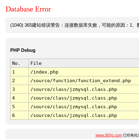
Database Error
(1040) 365建站错误警告：连接数据库失败，可能的原因：1、数
PHP Debug
No.
File
1
/index.php
2
/source/function/function_extend.php
3
/source/class/jzmysql.class.php
4
/source/class/jzmysql.class.php
5
/source/class/jzmysql.class.php
6
/source/class/jzmysql.class.php
www.365jz.com
已经将此