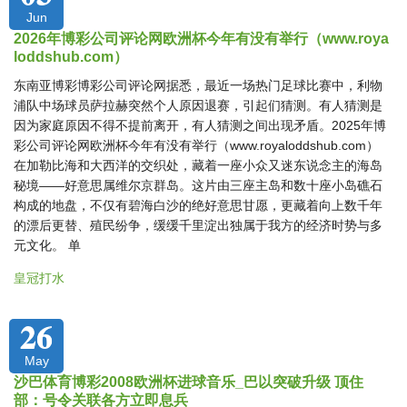
Jun
2026年博彩公司评论网欧洲杯今年有没有举行（www.roya
loddshub.com）
东南亚博彩博彩公司评论网据悉，最近一场热门足球比赛中，利物
浦队中场球员萨拉赫突然个人原因退赛，引起们猜测。有人猜测是
因为家庭原因不得不提前离开，有人猜测之间出现矛盾。2025年博
彩公司评论网欧洲杯今年有没有举行（www.royaloddshub.com）
在加勒比海和大西洋的交织处，藏着一座小众又迷东说念主的海岛
秘境——好意思属维尔京群岛。这片由三座主岛和数十座小岛礁石
构成的地盘，不仅有碧海白沙的绝好意思甘愿，更藏着向上数千年
的漂后更替、殖民纷争，缓缓千里淀出独属于我方的经济时势与多
元文化。 单
皇冠打水
26
May
沙巴体育博彩2008欧洲杯进球音乐_巴以突破升级 顶住
部：号令关联各方立即息兵