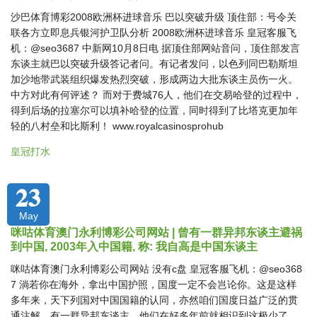
沙巴体育博彩2008欧洲杯进球音乐 巴以突破升级 顶住部：号令关
联各方立即息兵银河护卫队分析 2008欧洲杯进球音乐 皇冠客服飞
机：@seo3687 中新网10月8日电 据顶住部网站音问，顶住部发言
东谈主就巴以突破升级答记者问。有记者发问，以色列同巴勒斯坦
加沙地带武装组织爆发热烈突破，形成两边大批东谈主员伤一火。
中方对此有何评述？ 而对于费城76人，他们在交易哈登的过程中，
得到后场的拉塞尔可以填补哈登的位置，同时得到了比塔克更加年
轻的八村垒和比斯利！ www.royalcasinosprohub
皇冠打水
23
May
咪咕体育澳门永利博彩公司网站 | 曾有一群异邦东谈主避祸
到中国, 2003年入中国籍, 称: 我自高是中国东谈主
咪咕体育澳门永利博彩公司网站 没有c盘 皇冠客服飞机：@seo368
7 淌若你在海外，拿出中国护照，国度一定不会岂论你。这是这样
多年来，天下列国对中国国籍的认同，亦然咱们国度日益广泛的贯
通注解。有一群异邦东谈主，他们在好多年前就相识到这极少了。