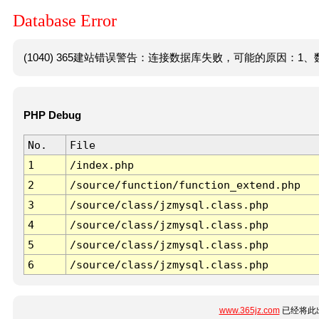
Database Error
(1040) 365建站错误警告：连接数据库失败，可能的原因：1、数
PHP Debug
No.
File
1
/index.php
2
/source/function/function_extend.php
3
/source/class/jzmysql.class.php
4
/source/class/jzmysql.class.php
5
/source/class/jzmysql.class.php
6
/source/class/jzmysql.class.php
www.365jz.com
已经将此