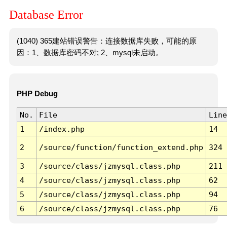
Database Error
(1040) 365建站错误警告：连接数据库失败，可能的原
因：1、数据库密码不对; 2、mysql未启动。
PHP Debug
No.
File
Line
1
/index.php
14
2
/source/function/function_extend.php
324
3
/source/class/jzmysql.class.php
211
4
/source/class/jzmysql.class.php
62
5
/source/class/jzmysql.class.php
94
6
/source/class/jzmysql.class.php
76