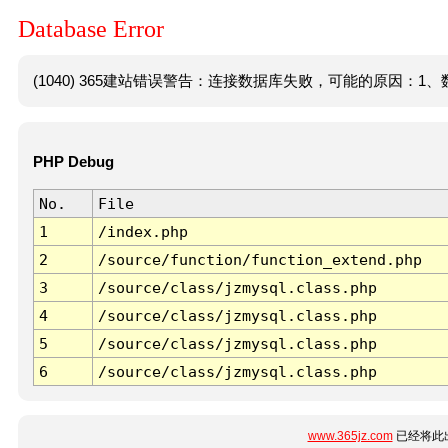
Database Error
(1040) 365建站错误警告：连接数据库失败，可能的原因：1、数
PHP Debug
No.
File
1
/index.php
2
/source/function/function_extend.php
3
/source/class/jzmysql.class.php
4
/source/class/jzmysql.class.php
5
/source/class/jzmysql.class.php
6
/source/class/jzmysql.class.php
www.365jz.com
已经将此