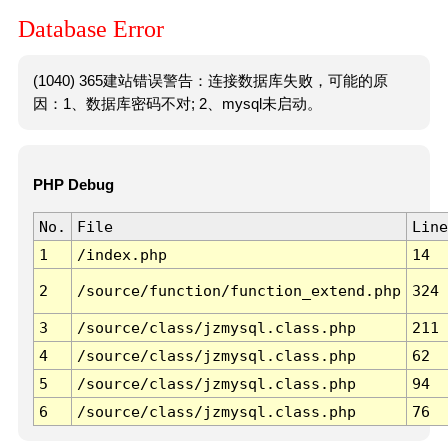
Database Error
(1040) 365建站错误警告：连接数据库失败，可能的原
因：1、数据库密码不对; 2、mysql未启动。
PHP Debug
No.
File
Line
1
/index.php
14
2
/source/function/function_extend.php
324
3
/source/class/jzmysql.class.php
211
4
/source/class/jzmysql.class.php
62
5
/source/class/jzmysql.class.php
94
6
/source/class/jzmysql.class.php
76