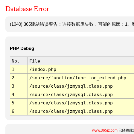
Database Error
(1040) 365建站错误警告：连接数据库失败，可能的原因：1、数
PHP Debug
No.
File
1
/index.php
2
/source/function/function_extend.php
3
/source/class/jzmysql.class.php
4
/source/class/jzmysql.class.php
5
/source/class/jzmysql.class.php
6
/source/class/jzmysql.class.php
www.365jz.com
已经将此