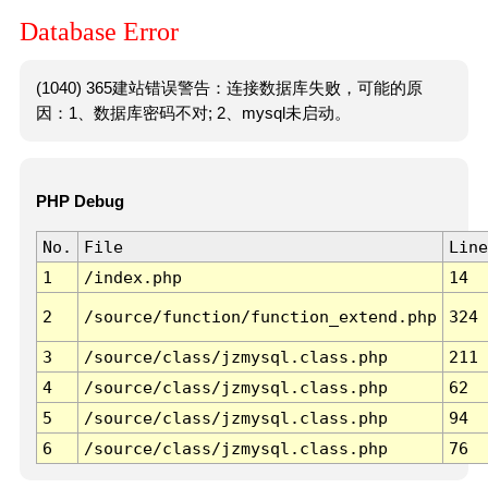
Database Error
(1040) 365建站错误警告：连接数据库失败，可能的原
因：1、数据库密码不对; 2、mysql未启动。
PHP Debug
No.
File
Line
1
/index.php
14
2
/source/function/function_extend.php
324
3
/source/class/jzmysql.class.php
211
4
/source/class/jzmysql.class.php
62
5
/source/class/jzmysql.class.php
94
6
/source/class/jzmysql.class.php
76