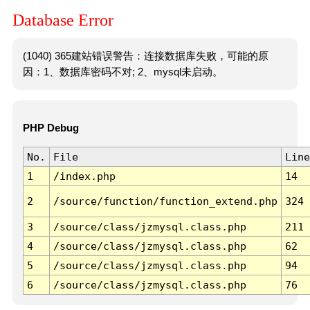
Database Error
(1040) 365建站错误警告：连接数据库失败，可能的原
因：1、数据库密码不对; 2、mysql未启动。
PHP Debug
No.
File
Line
1
/index.php
14
2
/source/function/function_extend.php
324
3
/source/class/jzmysql.class.php
211
4
/source/class/jzmysql.class.php
62
5
/source/class/jzmysql.class.php
94
6
/source/class/jzmysql.class.php
76