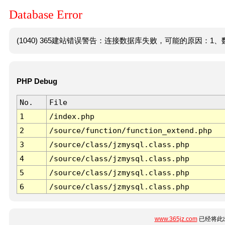
Database Error
(1040) 365建站错误警告：连接数据库失败，可能的原因：1、数
PHP Debug
No.
File
1
/index.php
2
/source/function/function_extend.php
3
/source/class/jzmysql.class.php
4
/source/class/jzmysql.class.php
5
/source/class/jzmysql.class.php
6
/source/class/jzmysql.class.php
www.365jz.com
已经将此