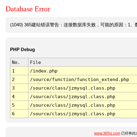
Database Error
(1040) 365建站错误警告：连接数据库失败，可能的原因：1、数
PHP Debug
No.
File
1
/index.php
2
/source/function/function_extend.php
3
/source/class/jzmysql.class.php
4
/source/class/jzmysql.class.php
5
/source/class/jzmysql.class.php
6
/source/class/jzmysql.class.php
www.365jz.com
已经将此