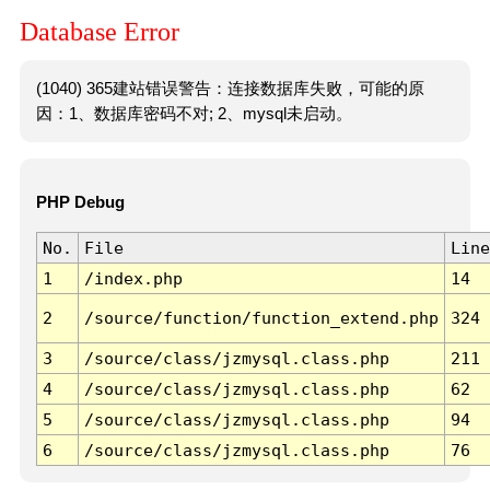
Database Error
(1040) 365建站错误警告：连接数据库失败，可能的原
因：1、数据库密码不对; 2、mysql未启动。
PHP Debug
No.
File
Line
1
/index.php
14
2
/source/function/function_extend.php
324
3
/source/class/jzmysql.class.php
211
4
/source/class/jzmysql.class.php
62
5
/source/class/jzmysql.class.php
94
6
/source/class/jzmysql.class.php
76