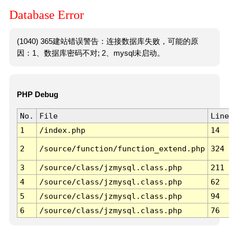
Database Error
(1040) 365建站错误警告：连接数据库失败，可能的原
因：1、数据库密码不对; 2、mysql未启动。
PHP Debug
No.
File
Line
1
/index.php
14
2
/source/function/function_extend.php
324
3
/source/class/jzmysql.class.php
211
4
/source/class/jzmysql.class.php
62
5
/source/class/jzmysql.class.php
94
6
/source/class/jzmysql.class.php
76