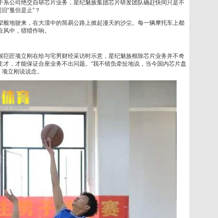
系公司绝交自研芯片业务，星纪魅族集团芯片研发团队确赶快间只是不
旧“戛但是止”？
掣般地驶来，在大漠中的简易公路上掀起漫天的沙尘。每一辆摩托车上都
在风中，猎猎作响。
巨匠项立刚在给与宅男财经采访时示意，星纪魅族根除芯片业务并不奇
主才，才能保证合座业务不出问题。“我不错负牵扯地说，当今国内芯片盘
，项立刚说说念。