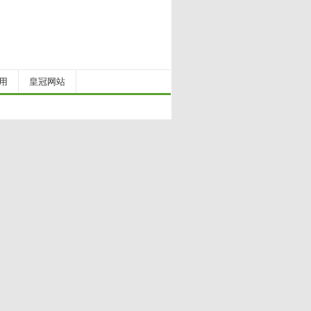
用
皇冠网站