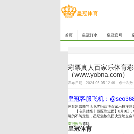
首页
皇冠打水
皇冠官网
彩票真人百家乐体育彩
（www.yobna.com）
发布日期：2024-05-05 12:49 点击次数
皇冠客服飞机：@seo368
体育彩票能异店兑奖吗欧博百家乐投注彩票真
【宅男财经丨巨匠靠近面】8月8日，针
境的不笃定性，星纪魅族集团决定绝交自
皇冠账号
筹码
皇冠体育