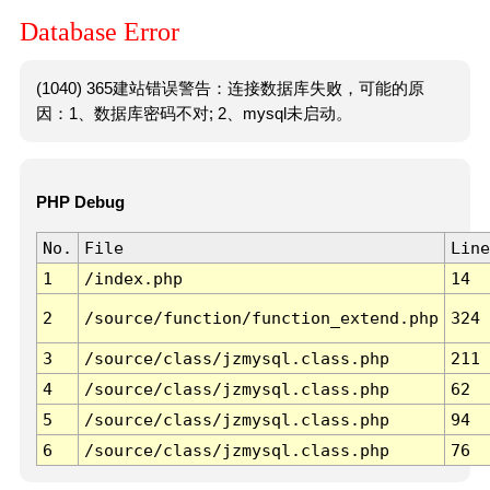
Database Error
(1040) 365建站错误警告：连接数据库失败，可能的原
因：1、数据库密码不对; 2、mysql未启动。
PHP Debug
No.
File
Line
1
/index.php
14
2
/source/function/function_extend.php
324
3
/source/class/jzmysql.class.php
211
4
/source/class/jzmysql.class.php
62
5
/source/class/jzmysql.class.php
94
6
/source/class/jzmysql.class.php
76