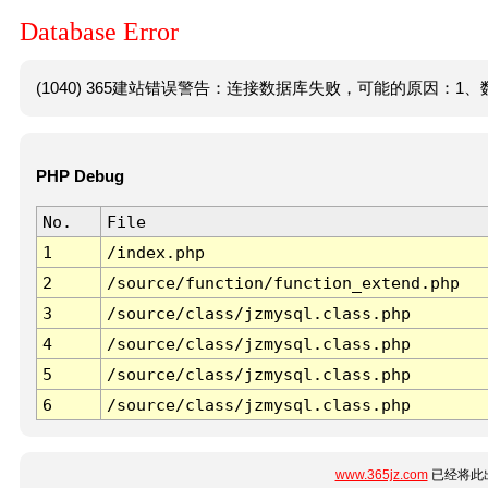
Database Error
(1040) 365建站错误警告：连接数据库失败，可能的原因：1、数
PHP Debug
No.
File
1
/index.php
2
/source/function/function_extend.php
3
/source/class/jzmysql.class.php
4
/source/class/jzmysql.class.php
5
/source/class/jzmysql.class.php
6
/source/class/jzmysql.class.php
www.365jz.com
已经将此