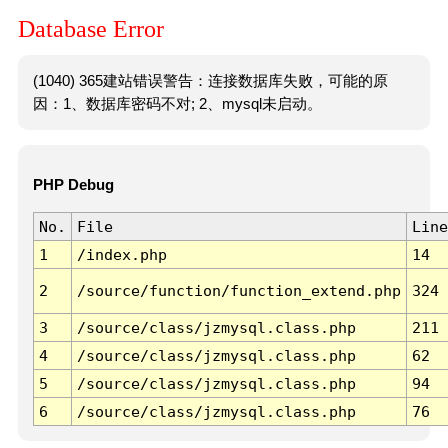
Database Error
(1040) 365建站错误警告：连接数据库失败，可能的原
因：1、数据库密码不对; 2、mysql未启动。
PHP Debug
No.
File
Line
1
/index.php
14
2
/source/function/function_extend.php
324
3
/source/class/jzmysql.class.php
211
4
/source/class/jzmysql.class.php
62
5
/source/class/jzmysql.class.php
94
6
/source/class/jzmysql.class.php
76