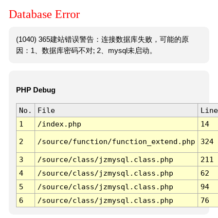
Database Error
(1040) 365建站错误警告：连接数据库失败，可能的原
因：1、数据库密码不对; 2、mysql未启动。
PHP Debug
No.
File
Line
1
/index.php
14
2
/source/function/function_extend.php
324
3
/source/class/jzmysql.class.php
211
4
/source/class/jzmysql.class.php
62
5
/source/class/jzmysql.class.php
94
6
/source/class/jzmysql.class.php
76