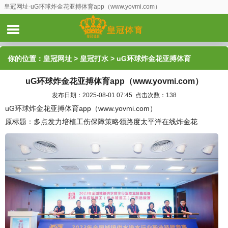
皇冠网址-uG环球炸金花亚搏体育app（www.yovmi.com）
你的位置：
皇冠网址
>
皇冠打水
> uG环球炸金花亚搏体育
uG环球炸金花亚搏体育app（www.yovmi.com）
app（www.yovmi.com）
发布日期：2025-08-01 07:45 点击次数：138
uG环球炸金花亚搏体育app（www.yovmi.com）
原标题：多点发力培植工伤保障策略领路度太平洋在线炸金花