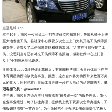
皇冠足球 app
本年10月，南陵一公司员工小刘在维修监控知道时，失慎从梯子上摔
至大地发生工伤。县社保中心厚爱东说念主上门为其开拓工伤保障报
销责任，并普及了工伤保障策略和驻防常识。“之前在社保报销了工
伤，没思到当今还有补充工伤保障不错报销，感谢社保中心上门普
及！”小刘感恩地说说念。
亚搏体育appuG环球炸金花最近，有传闻称博彩巨头皇冠体育正在与
体育明星梅西洽谈代言事宜。据悉，这次合作将为梅西带来数百万美
元的收入，同时也将让皇冠体育更进一步扩大自己的品牌影响力。
皇
冠客服飞机：@seo3687
连年来，南陵县东说念主社局秉抓着“最多跑一次”的服务理念，简化
企业事业经过，终了快捷办理，提供线上线下双渠说念承办服务，工
伤报销终清爽“一窗通办”，为小微民营企业办理工伤保障提供了极大