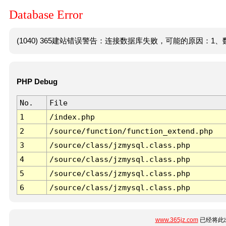
Database Error
(1040) 365建站错误警告：连接数据库失败，可能的原因：1、数
PHP Debug
No.
File
1
/index.php
2
/source/function/function_extend.php
3
/source/class/jzmysql.class.php
4
/source/class/jzmysql.class.php
5
/source/class/jzmysql.class.php
6
/source/class/jzmysql.class.php
www.365jz.com
已经将此