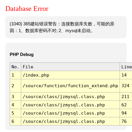
Database Error
(1040) 365建站错误警告：连接数据库失败，可能的原
因：1、数据库密码不对; 2、mysql未启动。
PHP Debug
No.
File
Line
1
/index.php
14
2
/source/function/function_extend.php
324
3
/source/class/jzmysql.class.php
211
4
/source/class/jzmysql.class.php
62
5
/source/class/jzmysql.class.php
94
6
/source/class/jzmysql.class.php
76