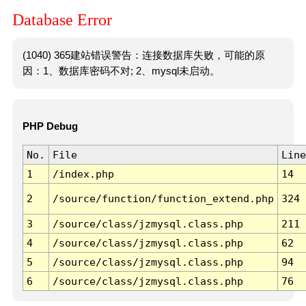
Database Error
(1040) 365建站错误警告：连接数据库失败，可能的原
因：1、数据库密码不对; 2、mysql未启动。
PHP Debug
No.
File
Line
1
/index.php
14
2
/source/function/function_extend.php
324
3
/source/class/jzmysql.class.php
211
4
/source/class/jzmysql.class.php
62
5
/source/class/jzmysql.class.php
94
6
/source/class/jzmysql.class.php
76