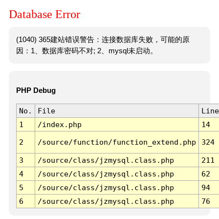
Database Error
(1040) 365建站错误警告：连接数据库失败，可能的原
因：1、数据库密码不对; 2、mysql未启动。
PHP Debug
No.
File
Line
1
/index.php
14
2
/source/function/function_extend.php
324
3
/source/class/jzmysql.class.php
211
4
/source/class/jzmysql.class.php
62
5
/source/class/jzmysql.class.php
94
6
/source/class/jzmysql.class.php
76