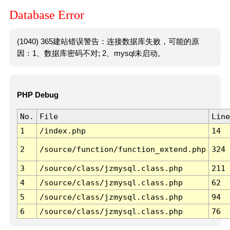
Database Error
(1040) 365建站错误警告：连接数据库失败，可能的原
因：1、数据库密码不对; 2、mysql未启动。
PHP Debug
No.
File
Line
1
/index.php
14
2
/source/function/function_extend.php
324
3
/source/class/jzmysql.class.php
211
4
/source/class/jzmysql.class.php
62
5
/source/class/jzmysql.class.php
94
6
/source/class/jzmysql.class.php
76