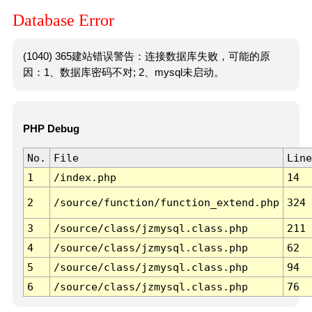
Database Error
(1040) 365建站错误警告：连接数据库失败，可能的原
因：1、数据库密码不对; 2、mysql未启动。
PHP Debug
No.
File
Line
1
/index.php
14
2
/source/function/function_extend.php
324
3
/source/class/jzmysql.class.php
211
4
/source/class/jzmysql.class.php
62
5
/source/class/jzmysql.class.php
94
6
/source/class/jzmysql.class.php
76