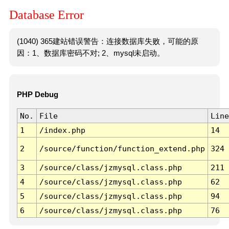
Database Error
(1040) 365建站错误警告：连接数据库失败，可能的原
因：1、数据库密码不对; 2、mysql未启动。
PHP Debug
No.
File
Line
1
/index.php
14
2
/source/function/function_extend.php
324
3
/source/class/jzmysql.class.php
211
4
/source/class/jzmysql.class.php
62
5
/source/class/jzmysql.class.php
94
6
/source/class/jzmysql.class.php
76