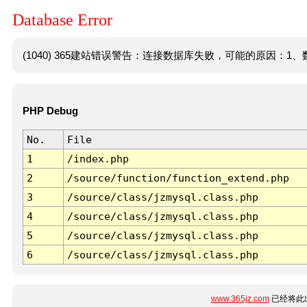
Database Error
(1040) 365建站错误警告：连接数据库失败，可能的原因：1、数
PHP Debug
No.
File
1
/index.php
2
/source/function/function_extend.php
3
/source/class/jzmysql.class.php
4
/source/class/jzmysql.class.php
5
/source/class/jzmysql.class.php
6
/source/class/jzmysql.class.php
www.365jz.com
已经将此