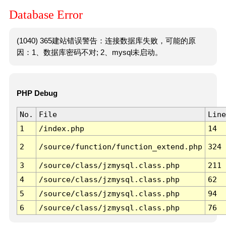
Database Error
(1040) 365建站错误警告：连接数据库失败，可能的原
因：1、数据库密码不对; 2、mysql未启动。
PHP Debug
No.
File
Line
1
/index.php
14
2
/source/function/function_extend.php
324
3
/source/class/jzmysql.class.php
211
4
/source/class/jzmysql.class.php
62
5
/source/class/jzmysql.class.php
94
6
/source/class/jzmysql.class.php
76