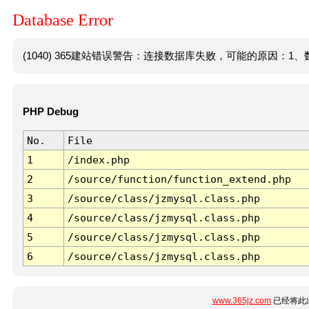
Database Error
(1040) 365建站错误警告：连接数据库失败，可能的原因：1、数
PHP Debug
No.
File
1
/index.php
2
/source/function/function_extend.php
3
/source/class/jzmysql.class.php
4
/source/class/jzmysql.class.php
5
/source/class/jzmysql.class.php
6
/source/class/jzmysql.class.php
www.365jz.com
已经将此