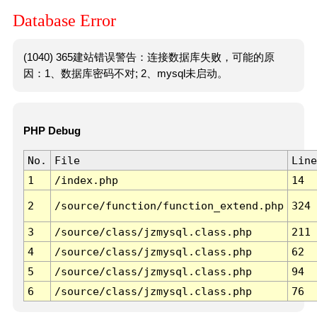
Database Error
(1040) 365建站错误警告：连接数据库失败，可能的原
因：1、数据库密码不对; 2、mysql未启动。
PHP Debug
No.
File
Line
1
/index.php
14
2
/source/function/function_extend.php
324
3
/source/class/jzmysql.class.php
211
4
/source/class/jzmysql.class.php
62
5
/source/class/jzmysql.class.php
94
6
/source/class/jzmysql.class.php
76