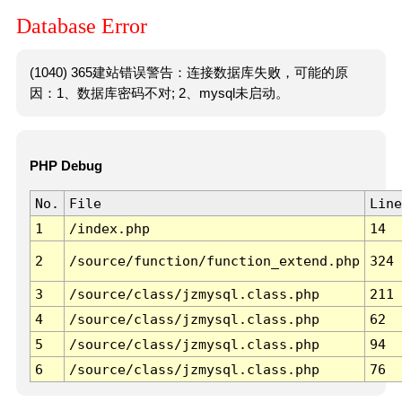
Database Error
(1040) 365建站错误警告：连接数据库失败，可能的原
因：1、数据库密码不对; 2、mysql未启动。
PHP Debug
No.
File
Line
1
/index.php
14
2
/source/function/function_extend.php
324
3
/source/class/jzmysql.class.php
211
4
/source/class/jzmysql.class.php
62
5
/source/class/jzmysql.class.php
94
6
/source/class/jzmysql.class.php
76