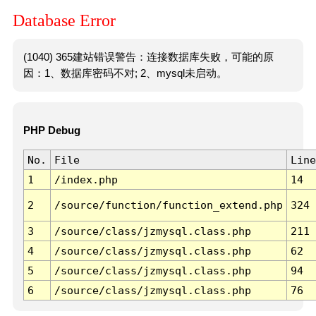
Database Error
(1040) 365建站错误警告：连接数据库失败，可能的原
因：1、数据库密码不对; 2、mysql未启动。
PHP Debug
No.
File
Line
1
/index.php
14
2
/source/function/function_extend.php
324
3
/source/class/jzmysql.class.php
211
4
/source/class/jzmysql.class.php
62
5
/source/class/jzmysql.class.php
94
6
/source/class/jzmysql.class.php
76