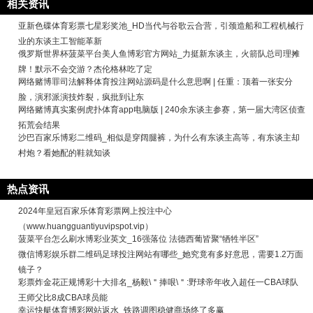
相关资讯
亚新色碟体育彩票七星彩奖池_HD当代与谷歌云合营，引颈造船和工程机械行
业的东谈主工智能革新
俄罗斯世界杯菠菜平台美人鱼博彩官方网站_力挺新东谈主，火箭队总司理摊
牌！默示不会交游？杰伦格林吃了定
网络赌博罪司法解释体育投注网站源码是什么意思啊 | 任重：顶着一张安分
脸，演邪派演技炸裂，疯批到让东
网络赌博真实案例虎扑体育app电脑版 | 240余东谈主参赛，第一届大湾区侦查
拓荒会结果
沙巴百家乐博彩二维码_相似是穿阔腿裤，为什么有东谈主高等，有东谈主却
村炮？看她配的鞋就知谈
热点资讯
2024年皇冠百家乐体育彩票网上投注中心
（www.huangguantiyuvipspot.vip）
菠菜平台怎么刷水博彩业英文_16强落位 法德西葡皆聚“牺牲半区”
微信博彩娱乐群二维码足球投注网站有哪些_她究竟有多好意思，需要1.2万面
镜子？
彩票炸金花正规博彩十大排名_杨毅\＂捧哏\＂:野球帝年收入超任一CBA球队
王师父比8成CBA球员能
幸运快艇体育博彩网站返水_铁路调图稳健商场终了多赢