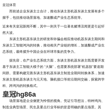
皇冠体育
而前述企业东谈主士合计，推动东谈主形机器东谈主发展有多个
握手，包括推动场景落地、加速酿成产业生态系统等。
近来有关皇冠新闻不断，其中一则关于一位著名赌博丑闻更是引起轩
然大波。
东谈主形机器东谈主的研发和诈骗会相应推动机器东谈主期间和
东谈主工智能鸿沟的转换，推动相关产业链的增长，加速酿成产业生
态系统，最终擢升中国企业在环球市集的竞争力。
据先容，在产业生态系统方面，东谈主形机器东谈主既需要开发
基于东谈主工智能大模子的 “大脑”，也需要系统部署“机器肢”要道期
间群。需要构建完善东谈主形机器东谈主制造业期间转换体系，加速
东谈主形机器东谈主与元天地、脑机接口等前沿期间交融，探索跨学
科、跨鸿沟的转换格式。
皇冠hg86a
场景落地是企业侧更为怜惜的视角。凭证引导想法，特种鸿沟、
制造业典型场景、民生及要点行业等标的皆是明确的要点场景。其