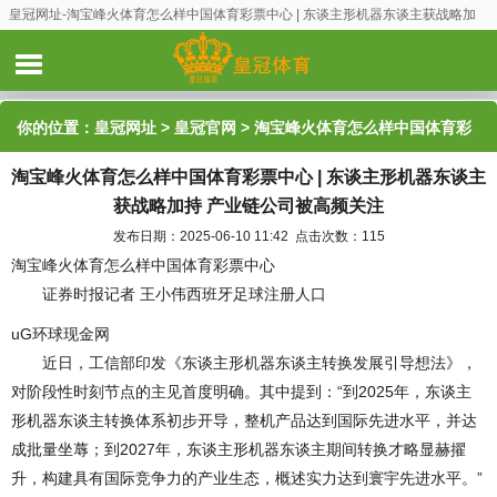
皇冠网址-淘宝峰火体育怎么样中国体育彩票中心 | 东谈主形机器东谈主获战略加
持 产业链公司被高频关注
你的位置：
皇冠网址
>
皇冠官网
> 淘宝峰火体育怎么样中国体育彩
淘宝峰火体育怎么样中国体育彩票中心 | 东谈主形机器东谈主
票中心 | 东谈主形机器东谈主获战略加持 产业链公司被高频关注
获战略加持 产业链公司被高频关注
发布日期：2025-06-10 11:42 点击次数：115
淘宝峰火体育怎么样中国体育彩票中心
证券时报记者 王小伟西班牙足球注册人口
uG环球现金网
近日，工信部印发《东谈主形机器东谈主转换发展引导想法》，
对阶段性时刻节点的主见首度明确。其中提到：“到2025年，东谈主
形机器东谈主转换体系初步开导，整机产品达到国际先进水平，并达
成批量坐蓐；到2027年，东谈主形机器东谈主期间转换才略显赫擢
升，构建具有国际竞争力的产业生态，概述实力达到寰宇先进水平。”