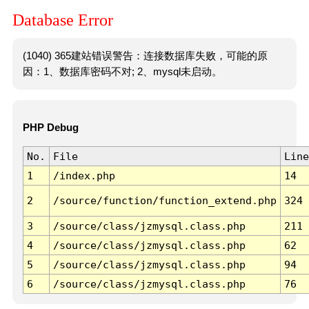
Database Error
(1040) 365建站错误警告：连接数据库失败，可能的原
因：1、数据库密码不对; 2、mysql未启动。
PHP Debug
No.
File
Line
1
/index.php
14
2
/source/function/function_extend.php
324
3
/source/class/jzmysql.class.php
211
4
/source/class/jzmysql.class.php
62
5
/source/class/jzmysql.class.php
94
6
/source/class/jzmysql.class.php
76