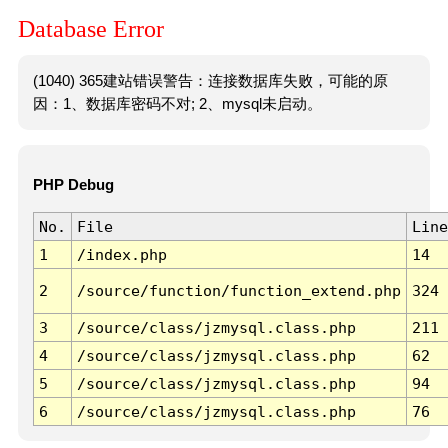
Database Error
(1040) 365建站错误警告：连接数据库失败，可能的原
因：1、数据库密码不对; 2、mysql未启动。
PHP Debug
No.
File
Line
1
/index.php
14
2
/source/function/function_extend.php
324
3
/source/class/jzmysql.class.php
211
4
/source/class/jzmysql.class.php
62
5
/source/class/jzmysql.class.php
94
6
/source/class/jzmysql.class.php
76