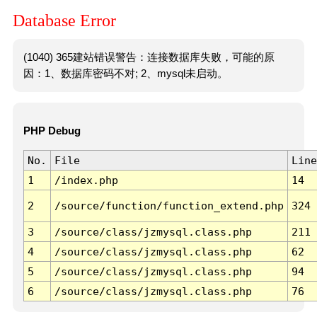
Database Error
(1040) 365建站错误警告：连接数据库失败，可能的原
因：1、数据库密码不对; 2、mysql未启动。
PHP Debug
No.
File
Line
1
/index.php
14
2
/source/function/function_extend.php
324
3
/source/class/jzmysql.class.php
211
4
/source/class/jzmysql.class.php
62
5
/source/class/jzmysql.class.php
94
6
/source/class/jzmysql.class.php
76