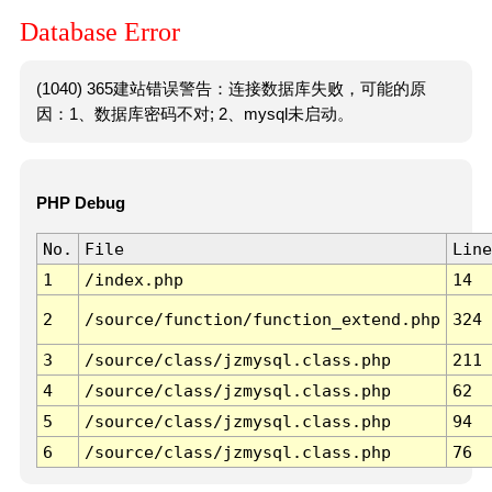
Database Error
(1040) 365建站错误警告：连接数据库失败，可能的原
因：1、数据库密码不对; 2、mysql未启动。
PHP Debug
No.
File
Line
1
/index.php
14
2
/source/function/function_extend.php
324
3
/source/class/jzmysql.class.php
211
4
/source/class/jzmysql.class.php
62
5
/source/class/jzmysql.class.php
94
6
/source/class/jzmysql.class.php
76