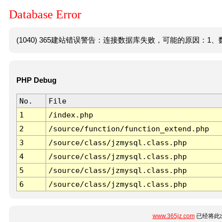
Database Error
(1040) 365建站错误警告：连接数据库失败，可能的原因：1、数
PHP Debug
No.
File
1
/index.php
2
/source/function/function_extend.php
3
/source/class/jzmysql.class.php
4
/source/class/jzmysql.class.php
5
/source/class/jzmysql.class.php
6
/source/class/jzmysql.class.php
www.365jz.com
已经将此