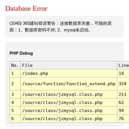
Database Error
(1040) 365建站错误警告：连接数据库失败，可能的原
因：1、数据库密码不对; 2、mysql未启动。
PHP Debug
No.
File
Line
1
/index.php
14
2
/source/function/function_extend.php
324
3
/source/class/jzmysql.class.php
211
4
/source/class/jzmysql.class.php
62
5
/source/class/jzmysql.class.php
94
6
/source/class/jzmysql.class.php
76