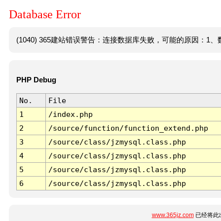
Database Error
(1040) 365建站错误警告：连接数据库失败，可能的原因：1、数
PHP Debug
No.
File
1
/index.php
2
/source/function/function_extend.php
3
/source/class/jzmysql.class.php
4
/source/class/jzmysql.class.php
5
/source/class/jzmysql.class.php
6
/source/class/jzmysql.class.php
www.365jz.com
已经将此