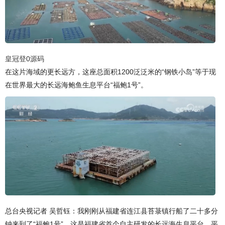
皇冠登0源码
在这片海域的更长远方，这座总面积1200泛泛米的“钢铁小岛”等于现
在世界最大的长远海鲍鱼生息平台“福鲍1号”。
总台央视记者 吴哲钰：我刚刚从福建省连江县苔菉镇行船了二十多分
钟来到了“福鲍1号”，这是福建省首个自主研发的长远海生息平台。平