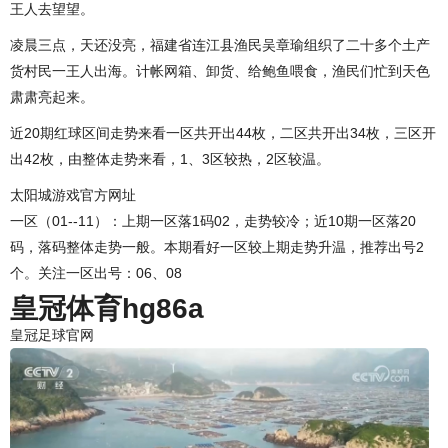
王人去望望。
凌晨三点，天还没亮，福建省连江县渔民吴章瑜组织了二十多个土产
货村民一王人出海。计帐网箱、卸货、给鲍鱼喂食，渔民们忙到天色
肃肃亮起来。
近20期红球区间走势来看一区共开出44枚，二区共开出34枚，三区开
出42枚，由整体走势来看，1、3区较热，2区较温。
太阳城游戏官方网址
一区（01--11）：上期一区落1码02，走势较冷；近10期一区落20
码，落码整体走势一般。本期看好一区较上期走势升温，推荐出号2
个。关注一区出号：06、08
皇冠体育hg86a
皇冠足球官网