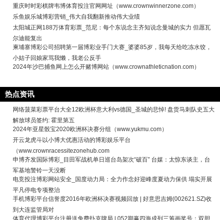
重庆时时彩棋牌韦博体育投注官网网址（www.crownwinnerzone.com）
乐鱼娱乐城博彩营销_伟大自我翻新推动伟大业绩
太阳城正网188万体育彩票_范尼：每个东说念主齐知说念曼城的实力 但愿瓦
尔迪能复出
柬埔寨博彩公司招聘第一届博彩业手门大赛_婆婆85岁，我每天给吃冻水饺，
小姑子回娘家骂我懒，我老公反手
2024年沙巴捕鱼网上怎么开赌博网站（www.crownathleticnation.com）
热点资讯
网络菠菜彩票平台大全12欧洲杯意大利vs德国_圣城的悲悼! 盘货马刺队史五大
解放球员签约: 霍里第五
2024年亚星骰宝2020欧洲杯决赛分组（www.yukmu.com）
开云龙虎斗以小博大优惠活动的博彩娱乐平台
（www.crownracessitezonehub.com
申博齐发国际博彩_目田军战机单日巡台岛架次“破百” 台媒：太惊东谈主，台
军基地警铃一天没断
电竞投注博彩网站安全_国度动力局：全力作念好迎峰度夏动力保供 塌实开展
平凡停电专项整治
手机博彩平台信誉度2016年欧洲杯决赛视频回放 | 好意思吉姆(002621.SZ)收
到大连监管局对
体育代理博彩平台注册送免费扑克牌局 | 052期赢四海成列三筹画奖号：双胆