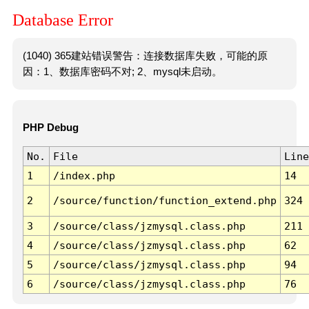
Database Error
(1040) 365建站错误警告：连接数据库失败，可能的原
因：1、数据库密码不对; 2、mysql未启动。
PHP Debug
No.
File
Line
1
/index.php
14
2
/source/function/function_extend.php
324
3
/source/class/jzmysql.class.php
211
4
/source/class/jzmysql.class.php
62
5
/source/class/jzmysql.class.php
94
6
/source/class/jzmysql.class.php
76