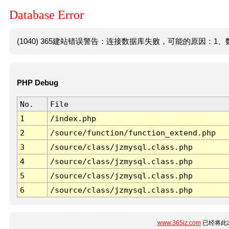
Database Error
(1040) 365建站错误警告：连接数据库失败，可能的原因：1、数
PHP Debug
No.
File
1
/index.php
2
/source/function/function_extend.php
3
/source/class/jzmysql.class.php
4
/source/class/jzmysql.class.php
5
/source/class/jzmysql.class.php
6
/source/class/jzmysql.class.php
www.365jz.com
已经将此