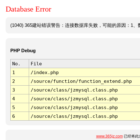
Database Error
(1040) 365建站错误警告：连接数据库失败，可能的原因：1、数
PHP Debug
No.
File
1
/index.php
2
/source/function/function_extend.php
3
/source/class/jzmysql.class.php
4
/source/class/jzmysql.class.php
5
/source/class/jzmysql.class.php
6
/source/class/jzmysql.class.php
www.365jz.com
已经将此