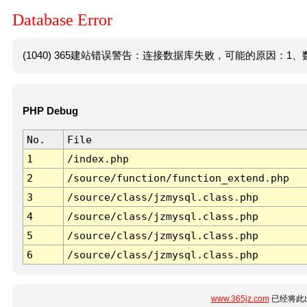
Database Error
(1040) 365建站错误警告：连接数据库失败，可能的原因：1、数
PHP Debug
No.
File
1
/index.php
2
/source/function/function_extend.php
3
/source/class/jzmysql.class.php
4
/source/class/jzmysql.class.php
5
/source/class/jzmysql.class.php
6
/source/class/jzmysql.class.php
www.365jz.com
已经将此