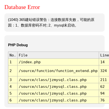
Database Error
(1040) 365建站错误警告：连接数据库失败，可能的原
因：1、数据库密码不对; 2、mysql未启动。
PHP Debug
No.
File
Line
1
/index.php
14
2
/source/function/function_extend.php
324
3
/source/class/jzmysql.class.php
211
4
/source/class/jzmysql.class.php
62
5
/source/class/jzmysql.class.php
94
6
/source/class/jzmysql.class.php
76