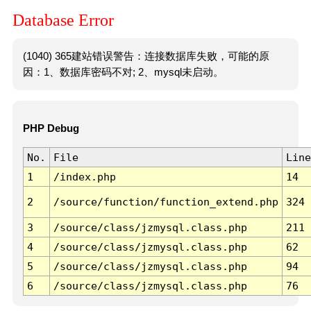
Database Error
(1040) 365建站错误警告：连接数据库失败，可能的原
因：1、数据库密码不对; 2、mysql未启动。
PHP Debug
No.
File
Line
1
/index.php
14
2
/source/function/function_extend.php
324
3
/source/class/jzmysql.class.php
211
4
/source/class/jzmysql.class.php
62
5
/source/class/jzmysql.class.php
94
6
/source/class/jzmysql.class.php
76