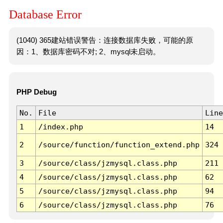
Database Error
(1040) 365建站错误警告：连接数据库失败，可能的原
因：1、数据库密码不对; 2、mysql未启动。
PHP Debug
No.
File
Line
1
/index.php
14
2
/source/function/function_extend.php
324
3
/source/class/jzmysql.class.php
211
4
/source/class/jzmysql.class.php
62
5
/source/class/jzmysql.class.php
94
6
/source/class/jzmysql.class.php
76