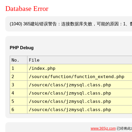
Database Error
(1040) 365建站错误警告：连接数据库失败，可能的原因：1、数
PHP Debug
No.
File
1
/index.php
2
/source/function/function_extend.php
3
/source/class/jzmysql.class.php
4
/source/class/jzmysql.class.php
5
/source/class/jzmysql.class.php
6
/source/class/jzmysql.class.php
www.365jz.com
已经将此