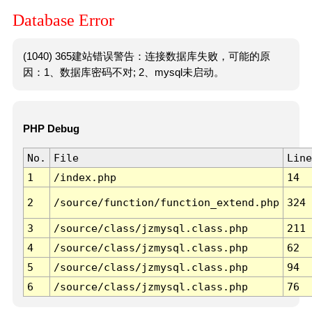
Database Error
(1040) 365建站错误警告：连接数据库失败，可能的原
因：1、数据库密码不对; 2、mysql未启动。
PHP Debug
No.
File
Line
1
/index.php
14
2
/source/function/function_extend.php
324
3
/source/class/jzmysql.class.php
211
4
/source/class/jzmysql.class.php
62
5
/source/class/jzmysql.class.php
94
6
/source/class/jzmysql.class.php
76